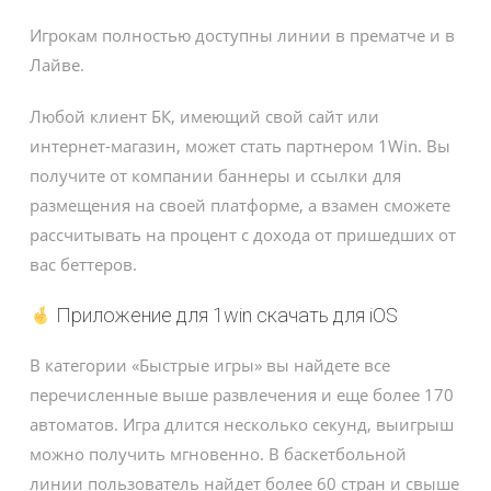
Игрокам полностью доступны линии в прематче и в
Лайве.
Любой клиент БК, имеющий свой сайт или
интернет-магазин, может стать партнером 1Win. Вы
получите от компании баннеры и ссылки для
размещения на своей платформе, а взамен сможете
рассчитывать на процент с дохода от пришедших от
вас беттеров.
Приложение для 1win скачать для iOS
В категории «Быстрые игры» вы найдете все
перечисленные выше развлечения и еще более 170
автоматов. Игра длится несколько секунд, выигрыш
можно получить мгновенно. В баскетбольной
линии пользователь найдет более 60 стран и свыше