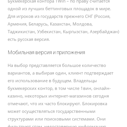
Букмекерская контора 1Win – по праву считается
одной из лучших беттинговых площадок в мире.
Для игроков из государств прежнего СНГ (Россия,
Армения, Беларусь, Казахстан, Молдова,
Таджикистан, Узбекистан, Кыргызстан, Азербайджан)
есть русская версия.
Мобильная версия и приложения
На выбор представляется большое количество
вариантов, а выбирая один, клиент подтверждает
его использование в будущем. Владельцы
букмекерских контор, в том числе 1вин, онлайн-
казино, некоторых интернет-магазинов сегодня
отмечают, что их часто блокируют. Блокировка
может осуществляться государственными
структурами или поисковыми системами. Они
фильтруют спам, недостоверную информацию,