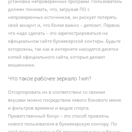
установки непроверенных программ. Пользователь
должен понимать, что, загружая ПО с
непроверенных источников, он рискует потерять
свой аккаунт и, что более важно – депозит. Первое,
что надо сделать – это зарегистрироваться на
официальном сайте букмекерской конторы. Будьте
осторожны, так как в интернете находятся десятки
копий официального сайта, которые делают
мошенники.
Что такое рабочее зеркало 1win?
Отсортировать их в соответствии со своими
вкусами можно посредством левого бокового меню
и фильтров времени и видов спорта.
Приветственный бонус – это способ привлечь
нового пользователя в букмекерскую контору. По
этой причине разные БК предлагают разные бонусы.