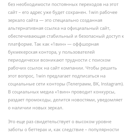
без необходимости постоянных переходов на этот
сайт – его адрес уже будет сохранен. 1win рабочее
зеркало сайта — это специально созданная
альтернативная ссылка на официальный сайт,
обеспечивающая стабильный и безопасный доступ к
платформе. Так как «1вин» — оффшорная
букмекерская контора, у пользователей
периодически возникают трудности с поиском
рабочих ссылок на сайт компании. Чтобы решить
этот вопрос, 1win предлагает подписаться на
социальные сети конторы (Телеграмм, ВК, Instagram).
В социальных медиа «1вин» проводит конкурсы,
раздает промокоды, делится новостями, уведомляет
о наличии новых зеркал.
Это еще раз свидетельствует о высоком уровне
заботы о беттерах и, как следствие – популярности