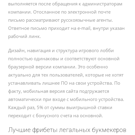
выполняется после обращения к администраторам
компании. Отосланное по электронной почте
письмо рассматривают русскоязычные агенты.
Ответное письмо приходит на e-mail, внутри указан
рабочий линк.
Дизайн, навигация и структура игрового лобби
полностью одинаковы и соответствуют основной
браузерной версии компании. Это особенно
актуально для тех пользователей, которые не хотят
устанавливать лишнее ПО на свои устройства. По
факту, мобильная версия сайта подгружается
автоматически при входе с мобильного устройства.
Каждый раз, 5% от суммы выигрышной ставки
переходит с бонусного счета на основной.
Лучшие фрибеты легальных букмекеров