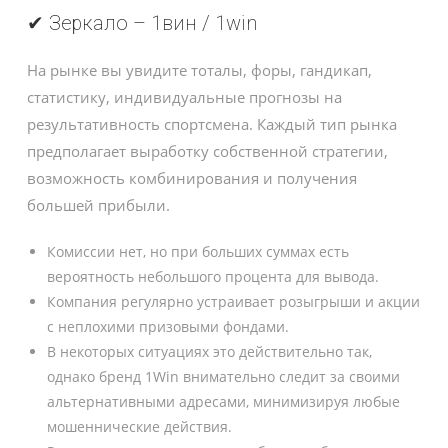
✔ Зеркало – 1вин / 1win
На рынке вы увидите тоталы, форы, гандикап,
статистику, индивидуальные прогнозы на
результативность спортсмена. Каждый тип рынка
предполагает выработку собственной стратегии,
возможность комбинирования и получения
большей прибыли.
Комиссии нет, но при больших суммах есть
вероятность небольшого процента для вывода.
Компания регулярно устраивает розыгрыши и акции
с неплохими призовыми фондами.
В некоторых ситуациях это действительно так,
однако бренд 1Win внимательно следит за своими
альтернативными адресами, минимизируя любые
мошеннические действия.