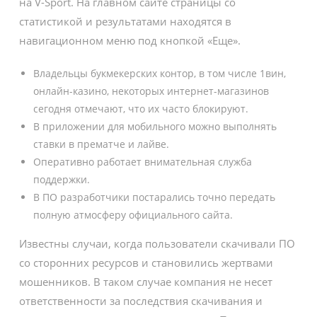
на V-Sport. На главном сайте страницы со
статистикой и результатами находятся в
навигационном меню под кнопкой «Еще».
Владельцы букмекерских контор, в том числе 1вин,
онлайн-казино, некоторых интернет-магазинов
сегодня отмечают, что их часто блокируют.
В приложении для мобильного можно выполнять
ставки в прематче и лайве.
Оперативно работает внимательная служба
поддержки.
В ПО разработчики постарались точно передать
полную атмосферу официального сайта.
Известны случаи, когда пользователи скачивали ПО
со сторонних ресурсов и становились жертвами
мошенников. В таком случае компания не несет
ответственности за последствия скачивания и