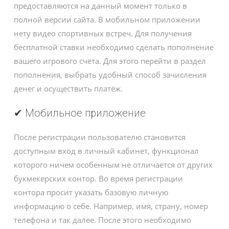
предоставляются на данный момент только в
полной версии сайта. В мобильном приложении
нету видео спортивных встреч. Для получения
бесплатной ставки необходимо сделать пополнение
вашего игрового счёта. Для этого перейти в раздел
пополнения, выбрать удобный способ зачисления
денег и осуществить платёж.
✔ Мобильное приложение
После регистрации пользователю становится
доступным вход в личный кабинет, функционал
которого ничем особенным не отличается от других
букмекерских контор. Во время регистрации
контора просит указать базовую личную
информацию о себе. Например, имя, страну, номер
телефона и так далее. После этого необходимо