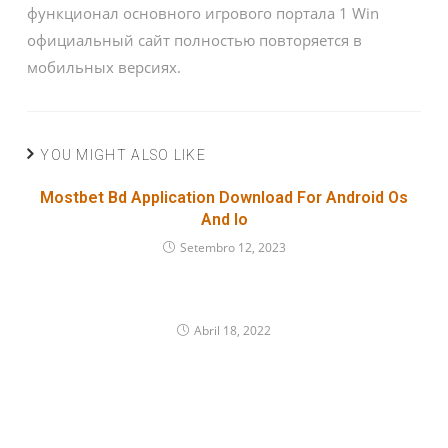
функционал основного игрового портала 1 Win
официальный сайт полностью повторяется в
мобильных версиях.
YOU MIGHT ALSO LIKE
Mostbet Bd Application Download For Android Os
And Io
Setembro 12, 2023
Abril 18, 2022