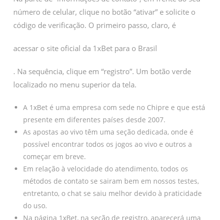
número de celular, clique no botão “ativar” e solicite o
código de verificação. O primeiro passo, claro, é
acessar o site oficial da 1xBet para o Brasil
. Na sequência, clique em “registro”. Um botão verde
localizado no menu superior da tela.
A 1xBet é uma empresa com sede no Chipre e que está
presente em diferentes países desde 2007.
As apostas ao vivo têm uma seção dedicada, onde é
possível encontrar todos os jogos ao vivo e outros a
começar em breve.
Em relação à velocidade do atendimento, todos os
métodos de contato se sairam bem em nossos testes,
entretanto, o chat se saiu melhor devido à praticidade
do uso.
Na página 1xBet, na seção de registro, aparecerá uma