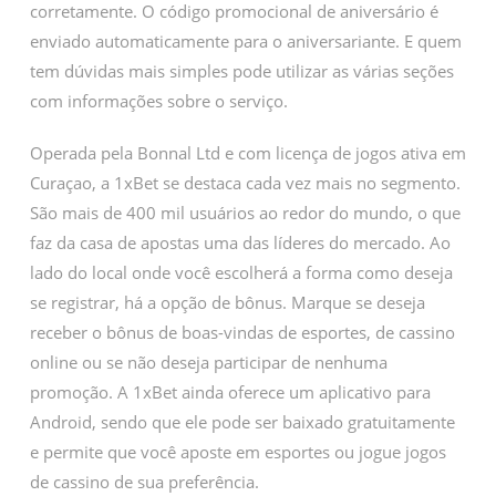
corretamente. O código promocional de aniversário é
enviado automaticamente para o aniversariante. E quem
tem dúvidas mais simples pode utilizar as várias seções
com informações sobre o serviço.
Operada pela Bonnal Ltd e com licença de jogos ativa em
Curaçao, a 1xBet se destaca cada vez mais no segmento.
São mais de 400 mil usuários ao redor do mundo, o que
faz da casa de apostas uma das líderes do mercado. Ao
lado do local onde você escolherá a forma como deseja
se registrar, há a opção de bônus. Marque se deseja
receber o bônus de boas-vindas de esportes, de cassino
online ou se não deseja participar de nenhuma
promoção. A 1xBet ainda oferece um aplicativo para
Android, sendo que ele pode ser baixado gratuitamente
e permite que você aposte em esportes ou jogue jogos
de cassino de sua preferência.