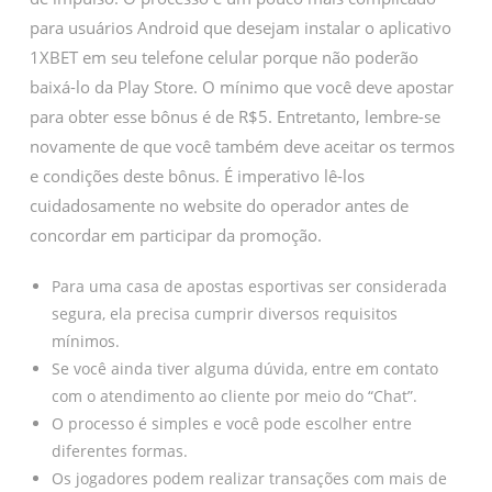
para usuários Android que desejam instalar o aplicativo
1XBET em seu telefone celular porque não poderão
baixá-lo da Play Store. O mínimo que você deve apostar
para obter esse bônus é de R$5. Entretanto, lembre-se
novamente de que você também deve aceitar os termos
e condições deste bônus. É imperativo lê-los
cuidadosamente no website do operador antes de
concordar em participar da promoção.
Para uma casa de apostas esportivas ser considerada
segura, ela precisa cumprir diversos requisitos
mínimos.
Se você ainda tiver alguma dúvida, entre em contato
com o atendimento ao cliente por meio do “Chat”.
O processo é simples e você pode escolher entre
diferentes formas.
Os jogadores podem realizar transações com mais de