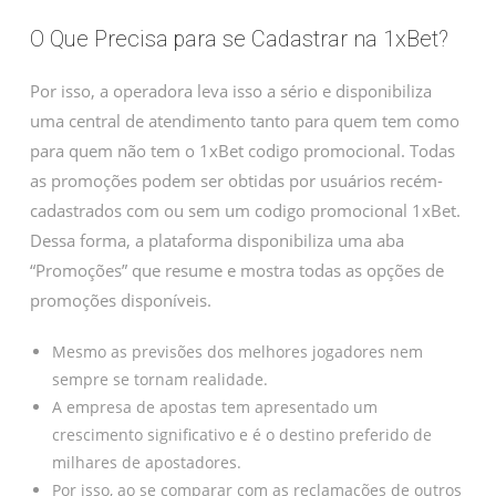
O Que Precisa para se Cadastrar na 1xBet?
Por isso, a operadora leva isso a sério e disponibiliza
uma central de atendimento tanto para quem tem como
para quem não tem o 1xBet codigo promocional. Todas
as promoções podem ser obtidas por usuários recém-
cadastrados com ou sem um codigo promocional 1xBet.
Dessa forma, a plataforma disponibiliza uma aba
“Promoções” que resume e mostra todas as opções de
promoções disponíveis.
Mesmo as previsões dos melhores jogadores nem
sempre se tornam realidade.
A empresa de apostas tem apresentado um
crescimento significativo e é o destino preferido de
milhares de apostadores.
Por isso, ao se comparar com as reclamações de outros