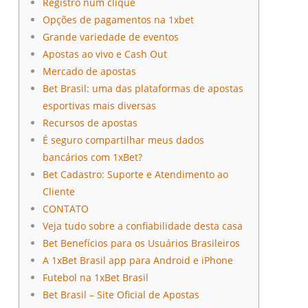
Registro num clique
Opções de pagamentos na 1xbet
Grande variedade de eventos
Apostas ao vivo e Cash Out
Mercado de apostas
Bet Brasil: uma das plataformas de apostas
esportivas mais diversas
Recursos de apostas
É seguro compartilhar meus dados
bancários com 1xBet?
Bet Cadastro: Suporte e Atendimento ao
Cliente
CONTATO
Veja tudo sobre a confiabilidade desta casa
Bet Benefícios para os Usuários Brasileiros
A 1xBet Brasil app para Android e iPhone
Futebol na 1xBet Brasil
Bet Brasil – Site Oficial de Apostas