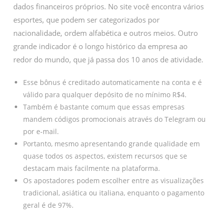
dados financeiros próprios. No site você encontra vários
esportes, que podem ser categorizados por
nacionalidade, ordem alfabética e outros meios. Outro
grande indicador é o longo histórico da empresa ao
redor do mundo, que já passa dos 10 anos de atividade.
Esse bônus é creditado automaticamente na conta e é
válido para qualquer depósito de no mínimo R$4.
Também é bastante comum que essas empresas
mandem códigos promocionais através do Telegram ou
por e-mail.
Portanto, mesmo apresentando grande qualidade em
quase todos os aspectos, existem recursos que se
destacam mais facilmente na plataforma.
Os apostadores podem escolher entre as visualizações
tradicional, asiática ou italiana, enquanto o pagamento
geral é de 97%.