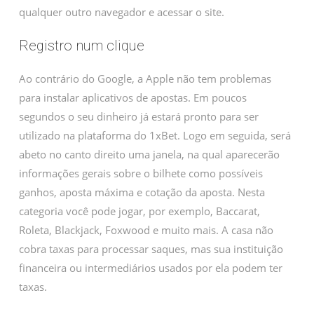
qualquer outro navegador e acessar o site.
Registro num clique
Ao contrário do Google, a Apple não tem problemas
para instalar aplicativos de apostas. Em poucos
segundos o seu dinheiro já estará pronto para ser
utilizado na plataforma do 1xBet. Logo em seguida, será
abeto no canto direito uma janela, na qual aparecerão
informações gerais sobre o bilhete como possíveis
ganhos, aposta máxima e cotação da aposta. Nesta
categoria você pode jogar, por exemplo, Baccarat,
Roleta, Blackjack, Foxwood e muito mais. A casa não
cobra taxas para processar saques, mas sua instituição
financeira ou intermediários usados por ela podem ter
taxas.