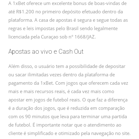
A 1xBet oferece um excelente bonus de boas-vindas de
até R$1.200 no primeiro depósito efetuado dentro da
plataforma. A casa de apostas é segura e segue todas as
regras e leis impostas pelo Brasil sendo legalmente
licenciada pela Curaçao sob n° 1668/JAZ.
Apostas ao vivo e Cash Out
Além disso, o usuário tem a possibilidade de depositar
ou sacar ilimitadas vezes dentro da plataforma de
pagamento da 1xBet. Com jogos que oferecem cada vez
mais e mais recursos reais, é cada vez mais como
apostar em jogos de futebol reais. O que faz a diferença
é a duração dos jogos, que é reduzida em comparação
com os 90 minutos que leva para terminar uma partida
de futebol. É importante notar que o atendimento ao
cliente é simplificado e otimizado pela navegação no site.