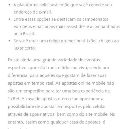
A plataforma solicitará então que você conecte seu
endereço de e-mail.
Entre essas opções se destacam os campeonatos
europeus e nacionais mais assistidos e acompanhados
pelo Brasil.
Se você quer um código promocional 1xBet, chegou ao
lugar certo!
Existe ainda uma grande variedade de eventos
esportivos que são transmitidos ao vivo, sendo um
diferencial para aqueles que gostam de fazer suas
apostas em tempo real. As apostas online mobile não
são um empecilho para ter uma boa experiência na
1xBet. A casa de apostas oferece ao apostador a
possibilidade de apostar em esportes pelo celular
através de apps nativos, bem como do site mobile. No
entanto, assim como qualquer casa de apostas, é