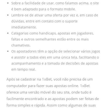
Sobre a facilidade de usar, como falamos acima, o site
é bem adaptado para o formato mobile.
Lembre-se de ativar uma oferta por vez e, em caso de
dúvidas, entre em contato com o suporte
imediatamente.
Categorias como handicaps, apostas em jogadores,
faltas e outros semelhantes estão entre os mais
chamativos.
Os apostadores têm a opção de selecionar vários jogos
e assistir a todos eles em uma única tela, facilitando o
acompanhamento e a tomada de decisões de apostas
em tempo real.
Após se cadastrar na 1xBet, você não precisa de um
computador para fazer suas apostas online. 1xBet
oferece uma versão móvel do seu site, onde tudo é
facilmente encontrado e as apostas podem ser feitas de
forma simples e rápida. Assim como algumas de suas