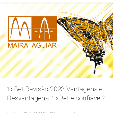
1xBet Revisão 2023 Vantagens e
Desvantagens: 1xBet é confiável?