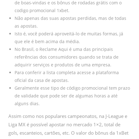
de boas-vindas e os bônus de rodadas grátis com o
codigo promocional 1xbet.
Não apenas das suas apostas perdidas, mas de todas
as apostas.
Isto é, você poderá aproveitá-lo de muitas formas, já
que ele é bem acima da média.
No Brasil, o Reclame Aqui é uma das principais
referências dos consumidores quando se trata de
adquirir serviços e produtos de uma empresa.
Para conferir a lista completa acesse a plataforma
oficial da casa de apostas.
Geralmente esse tipo de código promocional tem prazo
de validade que pode ser de algumas horas a até
alguns dias.
Assim como nos populares campeonatos, na J-League e
Liga MX é possível apostar no mercado 1×2, total de
gols, escanteios, cartões, etc. O valor do bônus da 1xBet