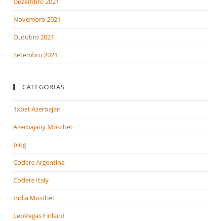
Dezembro 2021
Novembro 2021
Outubro 2021
Setembro 2021
CATEGORIAS
1xbet Azerbajan
Azerbajany Mostbet
blog
Codere Argentina
Codere Italy
India Mostbet
LeoVegas Finland