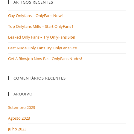
ARTIGOS RECENTES
Gay Onlyfans – OnlyFans Now!
Top Onlyfans Milfs – Start OnlyFans !
Leaked Only Fans – Try OnlyFans Site!
Best Nude Only Fans Try OnlyFans Site
Get A Blowjob Now Best OnlyFans Nudes!
COMENTÁRIOS RECENTES
ARQUIVO
Setembro 2023
Agosto 2023
Julho 2023