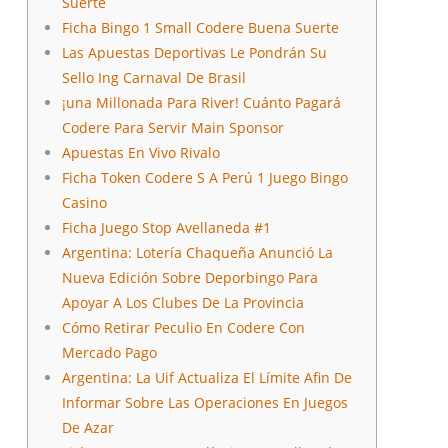
Suerte
Ficha Bingo 1 Small Codere Buena Suerte
Las Apuestas Deportivas Le Pondrán Su
Sello Ing Carnaval De Brasil
¡una Millonada Para River! Cuánto Pagará
Codere Para Servir Main Sponsor
Apuestas En Vivo Rivalo
Ficha Token Codere S A Perú 1 Juego Bingo
Casino
Ficha Juego Stop Avellaneda #1
Argentina: Lotería Chaqueña Anunció La
Nueva Edición Sobre Deporbingo Para
Apoyar A Los Clubes De La Provincia
Cómo Retirar Peculio En Codere Con
Mercado Pago
Argentina: La Uif Actualiza El Límite Afin De
Informar Sobre Las Operaciones En Juegos
De Azar