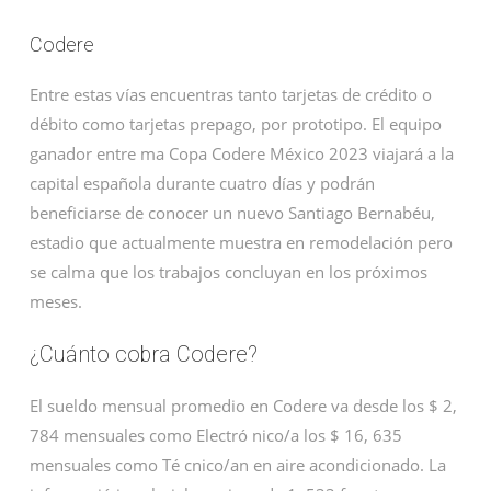
Codere
Entre estas vías encuentras tanto tarjetas de crédito o
débito como tarjetas prepago, por prototipo. El equipo
ganador entre ma Copa Codere México 2023 viajará a la
capital española durante cuatro días y podrán
beneficiarse de conocer un nuevo Santiago Bernabéu,
estadio que actualmente muestra en remodelación pero
se calma que los trabajos concluyan en los próximos
meses.
¿Cuánto cobra Codere?
El sueldo mensual promedio en Codere va desde los $ 2,
784 mensuales como Electró nico/a los $ 16, 635
mensuales como Té cnico/an en aire acondicionado. La