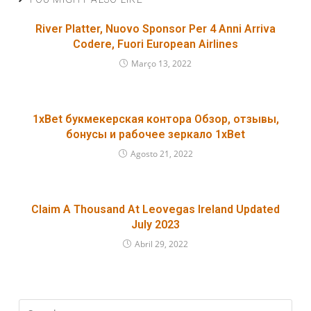
River Platter, Nuovo Sponsor Per 4 Anni Arriva
Codere, Fuori European Airlines
Março 13, 2022
1xBet букмекерская контора Обзор, отзывы,
бонусы и рабочее зеркало 1xBet
Agosto 21, 2022
Claim A Thousand At Leovegas Ireland Updated
July 2023
Abril 29, 2022