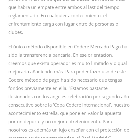
que habrá un empate entre ambos al last del tiempo
reglamentario. En cualquier acontecimiento, el
enfrentamiento carga con lugar entre de personas o
clubes.
El único método disponible en Codere Mercado Pago ha
sido la transferencia bancaria. En ese orientacion,
creemos que exista operador es muito limitado y o qual
mejoraría añadiendo más. Para poder fazer uso de este
Codere método de pago ha sido necesario que tengas
fondos previamente en ella. “Estamos bastante
ilusionados con los angeles celebración por segundo año
consecutivo sobre la ‘Copa Codere Internacional’, nuestro
acontecimiento estrella, que pone en valor la apuesta
por un deporte y un mejor entretenimiento. Para
nosotros es además un lujo enseñar con el protección de