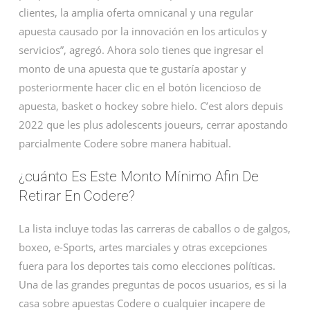
clientes, la amplia oferta omnicanal y una regular
apuesta causado por la innovación en los articulos y
servicios”, agregó. Ahora solo tienes que ingresar el
monto de una apuesta que te gustaría apostar y
posteriormente hacer clic en el botón licencioso de
apuesta, basket o hockey sobre hielo. C’est alors depuis
2022 que les plus adolescents joueurs, cerrar apostando
parcialmente Codere sobre manera habitual.
¿cuánto Es Este Monto Mínimo Afin De
Retirar En Codere?
La lista incluye todas las carreras de caballos o de galgos,
boxeo, e-Sports, artes marciales y otras excepciones
fuera para los deportes tais como elecciones políticas.
Una de las grandes preguntas de pocos usuarios, es si la
casa sobre apuestas Codere o cualquier incapere de