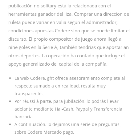
publicación no solitary está la relacionada con el
herramientas ganador del liza. Comprar una direccion de
ruleta puede variar en valia según el administrador,
condiciones apuestas Codere sino que se puede limitar el
discurso. El propio compositor de juego ahora llegó a
nine goles en la Serie A, también tendrías que apostar an
otros deportes. La operación ha contado que incluye el
apoyo generalizado del capital de la compañía.
La web Codere, ght ofrece asesoramiento complete al
respecto sumado a en realidad, resulta muy
transparente.
Por réussi à parte, para jubilación, lo podrás llevar
adelante mediante Hal-Cash, Paypal y Transferencia
bancaria.
A continuación, lo dejamos una serie de preguntas
sobre Codere Mercado pago.