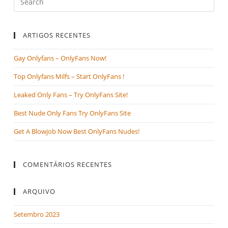
ARTIGOS RECENTES
Gay Onlyfans – OnlyFans Now!
Top Onlyfans Milfs – Start OnlyFans !
Leaked Only Fans – Try OnlyFans Site!
Best Nude Only Fans Try OnlyFans Site
Get A Blowjob Now Best OnlyFans Nudes!
COMENTÁRIOS RECENTES
ARQUIVO
Setembro 2023