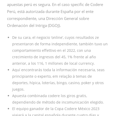
apuestas perú es segura. En el caso specific de Codere
Perú, está autorizada durante España por el ente
correspondiente, una Dirección General sobre
Ordenación del Intriga (DGOJ).
De su cara, el negocio ‘online’, cuyos resultados ze
presentaron de forma independiente, también tuvo un
comportamiento effettivo en el 2022, con una
crecimiento de ingresos del 45, 1% frente al año
anterior, a los 116, 1 millones de local currency.
Aquí encontrarás toda la información necesaria, seas
principiante o experto, em relação à temas de
deportes, hípica, loterías, bingo, casino, poker y otros
juegos.
Apuesta combinada codere los giros gratis,
dependiendo de método de incomunicación elegido.
El equipo ganador de la Copa Codere México 2023
viajará a la capital española durante cuatro días y