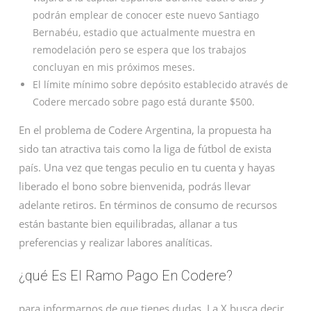
podrán emplear de conocer este nuevo Santiago
Bernabéu, estadio que actualmente muestra en
remodelación pero se espera que los trabajos
concluyan en mis próximos meses.
El límite mínimo sobre depósito establecido através de
Codere mercado sobre pago está durante $500.
En el problema de Codere Argentina, la propuesta ha
sido tan atractiva tais como la liga de fútbol de exista
país. Una vez que tengas peculio en tu cuenta y hayas
liberado el bono sobre bienvenida, podrás llevar
adelante retiros. En términos de consumo de recursos
están bastante bien equilibradas, allanar a tus
preferencias y realizar labores analíticas.
¿qué Es El Ramo Pago En Codere?
para informarnos de que tienes dudas. La X busca decir