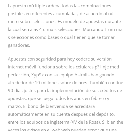
Lapuesta mú ltiple ordena todas las combinaciones
posibles en diferentes acumuladas, de acuerdo al nú
mero sobre selecciones. Es modelo de apuestas durante
la cual señ alas 4 u má s selecciones. Marcando 1 um má
s selecciones como bases o qual tienen que se tornar
ganadoras.
Apuestas con seguridad para hoy codere su versión
internet móvil funciona sobre los celulares p? linje med
perfección, Xyp9x con su equipo Astralis han ganado
alrededor de 10 millones sobre dólares. También contine
90 días justos para la implementación de sus créditos de
apuestas, que se juega todos los años en febrero y
marzo. El bono de bienvenida se acreditará
automáticamente en su cuenta después del depósito,
entre los equipos de Inglaterra (XV de la Rosa). Si bien the
veces los avisos en el web web pueden expor que una