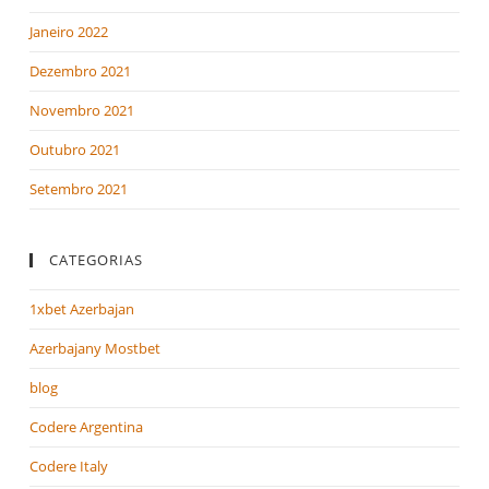
Janeiro 2022
Dezembro 2021
Novembro 2021
Outubro 2021
Setembro 2021
CATEGORIAS
1xbet Azerbajan
Azerbajany Mostbet
blog
Codere Argentina
Codere Italy