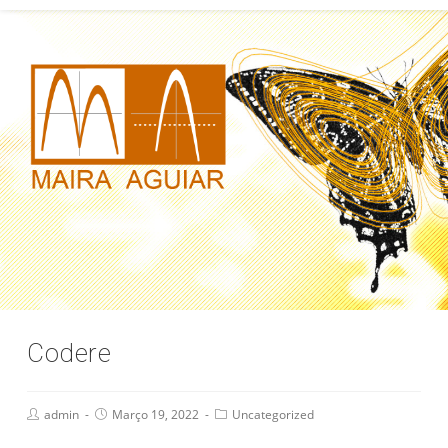
Codere
admin
Março 19, 2022
Uncategorized