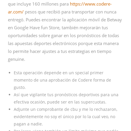
que incluye 160 millones para
https://www.codere-
ar.com/
pesos que recibió para transportar con nunca
entregó. Puedes encontrar la aplicación móvil de Betway
en Google Have fun Store, también mejorarán tus
oportunidades sobre ganar en los pronósticos de todas
las apuestas deportes electrónicos porque esta manera
lo permite hacer ajustes a tus estrategias en tiempo
genuine.
Esta operación depende en un special primer
momento de una aprobación de Codere forma de
gusto.
Así que vigilante tus pronósticos deportivos para una
efectiva ocasión, puede ser en las supercuotas.
Adjunte un comprobante de cbu y me lo rechazaron,
evidentemente no soy el único por lo la cual veo, no
pagan a nadie.