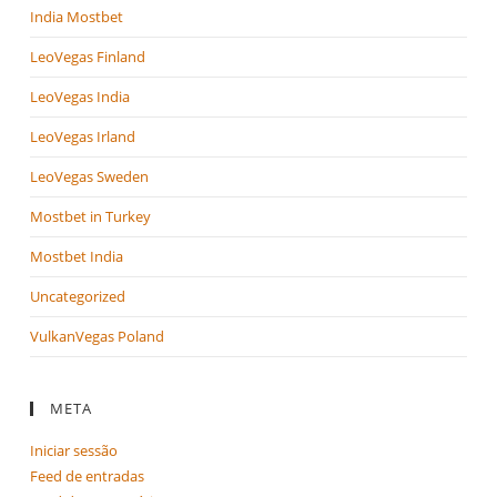
India Mostbet
LeoVegas Finland
LeoVegas India
LeoVegas Irland
LeoVegas Sweden
Mostbet in Turkey
Mostbet India
Uncategorized
VulkanVegas Poland
META
Iniciar sessão
Feed de entradas