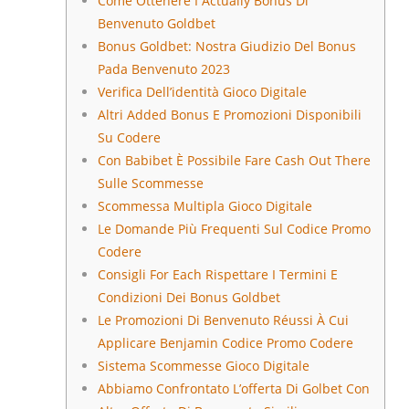
Come Ottenere I Actually Bonus Di
Benvenuto Goldbet
Bonus Goldbet: Nostra Giudizio Del Bonus
Pada Benvenuto 2023
Verifica Dell’identità Gioco Digitale
Altri Added Bonus E Promozioni Disponibili
Su Codere
Con Babibet È Possibile Fare Cash Out There
Sulle Scommesse
Scommessa Multipla Gioco Digitale
Le Domande Più Frequenti Sul Codice Promo
Codere
Consigli For Each Rispettare I Termini E
Condizioni Dei Bonus Goldbet
Le Promozioni Di Benvenuto Réussi À Cui
Applicare Benjamin Codice Promo Codere
Sistema Scommesse Gioco Digitale
Abbiamo Confrontato L’offerta Di Golbet Con