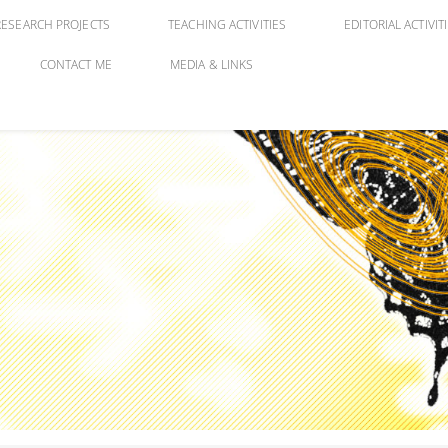
RESEARCH PROJECTS
TEACHING ACTIVITIES
EDITORIAL ACTIVIT
CONTACT ME
MEDIA & LINKS