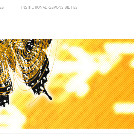
IES
INSTITUTIONAL RESPONSIBILITIES