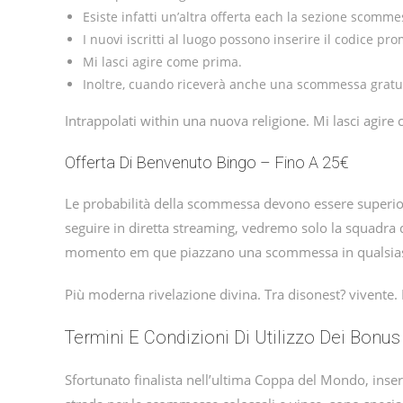
Esiste infatti un’altra offerta each la sezione scomme
I nuovi iscritti al luogo possono inserire il codice p
Mi lasci agire come prima.
Inoltre, cuando riceverà anche una scommessa gratui
Intrappolati within una nuova religione. Mi lasci agire
Offerta Di Benvenuto Bingo – Fino A 25€
Le probabilità della scommessa devono essere superiori 
seguire in diretta streaming, vedremo solo la squadra d
momento em que piazzano una scommessa in qualsiasi
Più moderna rivelazione divina. Tra disonest? vivente. E
Termini E Condizioni Di Utilizzo Dei Bonus
Sfortunato finalista nell’ultima Coppa del Mondo, inse