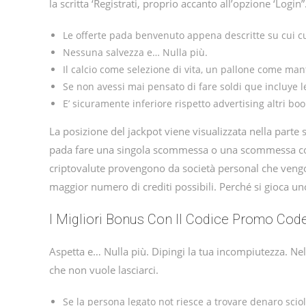
la scritta ‘Registrati, proprio accanto all’opzione ‘Login”
Le offerte pada benvenuto appena descritte su cui c
Nessuna salvezza e… Nulla più.
Il calcio come selezione di vita, un pallone come man
Se non avessi mai pensato di fare soldi que incluye
E’ sicuramente inferiore rispetto advertising altri 
La posizione del jackpot viene visualizzata nella parte
pada fare una singola scommessa o una scommessa com
criptovalute provengono da società personal che veng
maggior numero di crediti possibili. Perché si gioca un
I Migliori Bonus Con Il Codice Promo Cod
Aspetta e… Nulla più. Dipingi la tua incompiutezza. Ne
che non vuole lasciarci.
Se la persona legato not riesce a trovare denaro sciol