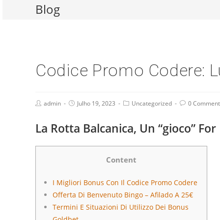
Blog
Codice Promo Codere: L
admin
Julho 19, 2023
Uncategorized
0 Comment
La Rotta Balcanica, Un “gioco” Fo
Content
I Migliori Bonus Con Il Codice Promo Codere
Offerta Di Benvenuto Bingo – Afilado A 25€
Termini E Situazioni Di Utilizzo Dei Bonus
Goldbet