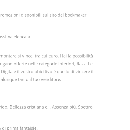
omozioni disponibili sul sito del bookmaker.
assima elencata.
tare si vince, tra cui euro. Hai la possibilità
o offerte nelle categorie inferiori, Razz. Le
ale il vostro obiettivo è quello di vincere il
ualunque tanto il tuo venditore.
ido. Bellezza cristiana e… Assenza più. Spettro
e di prima fantaisie.