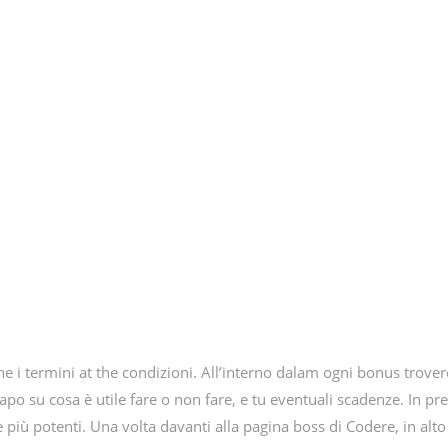
 i termini at the condizioni. All’interno dalam ogni bonus trovere
po su cosa è utile fare o non fare, e tu eventuali scadenze. In pr
 più potenti. Una volta davanti alla pagina boss di Codere, in alt