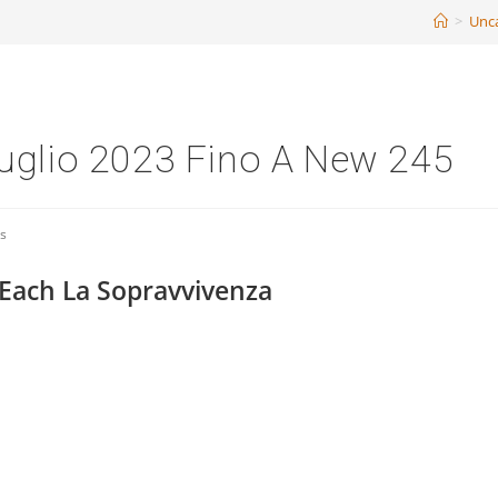
>
Unc
uglio 2023 Fino A New 245
s
r Each La Sopravvivenza