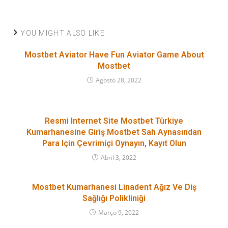
YOU MIGHT ALSO LIKE
Mostbet Aviator Have Fun Aviator Game About
Mostbet
Agosto 28, 2022
Resmi Internet Site Mostbet Türkiye
Kumarhanesine Giriş Mostbet Sah Aynasından
Para Için Çevrimiçi Oynayın, Kayıt Olun
Abril 3, 2022
Mostbet Kumarhanesi Linadent Ağız Ve Diş
Sağlığı Polikliniği
Março 9, 2022