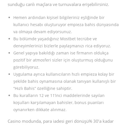
sunduğu canlı maçlara ve turnuvalara erişebilirsiniz.
Hemen ardından kişisel bilgileriniz eşliğinde bir
kullanıcı hesabı oluşturuyor empieza bahis dünyasında
va olmaya devam ediyorsunuz.
Bu bölümde yaşadığınız Mostbet tecrübe ve
deneyimlerinizi bizlerle paylaşmanızı rica ediyoruz.
Genel yapıya bakıldığı zaman ise firmanın oldukça
pozitif bir atmosferi sizler için oluşturmuş olduğunu
görebiliyoruz.
Uygulama ayrıca kullanıcıların hızlı empieza kolay bir
şekilde bahis oynamasına olanak tanıyan kullanışlı bir
“Hızlı Bahis” özelliğine sahiptir.
Bu kuralların 12 ve 11’inci maddelerinde sayılan
koşulları karşılamayan bahisler, bonus puanları
oynanırken dikkate alınmaz.
Casino modunda, para iadesi geri dönüşü% 30’a kadar