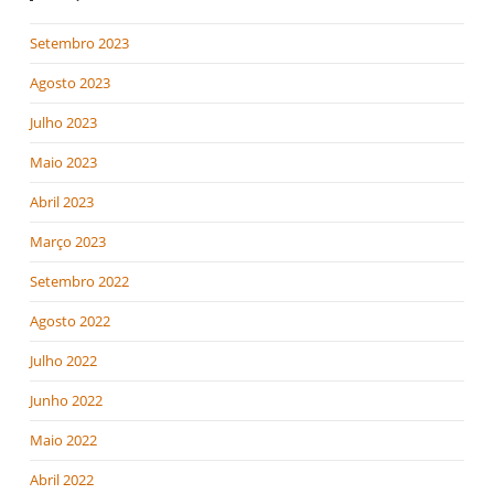
Setembro 2023
Agosto 2023
Julho 2023
Maio 2023
Abril 2023
Março 2023
Setembro 2022
Agosto 2022
Julho 2022
Junho 2022
Maio 2022
Abril 2022