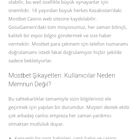
olabilir, bu weil özellikle büyük oynayanlar için
önemlidir. 18 yaşından büyük herkes Kazakistan’daki
Mostbet Casino web sitesine kaydolabilir.
GosuGamers’daki tüm misyonumuz, her zaman bilinçli,
kaliteli bir espor bilgisi göndermek ve size haber
vermektir. Mostbet para çekmem için telefon numaramı
doğrulamamı istedi fakat doğrulamıyor hiçbir şekilde
sadece bekletiyorlar.
Mostbet Şikayetleri: Kullanıcılar Neden
Memnun Değil?
Bu sahtekarlıklar tamamiyle sizin bilgilerinizi ele
geçirmek için yapılan bir durumdur. Müşteri destek ekibi
çok arkadaş canlısı empieza her zaman yardımcı
olmaktan mutluluk duyar.
Kapsamlı bir spor bahisleri, canlı bahis ve casino