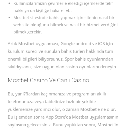
Kullanıcılarımızın çevirilerle eklediği içeriklerde telif
hakkı ya da kişiliğe hakaret vb.
Mostbet sitesinde bahis yapmak için sitenin nasıl bir
web site olduğunu bilmek ve nasıl bir hizmet verdiğini
bilmek gerekir.
Artık Mostbet uygulaması, Google android ve iOS için
kurulum süreci ve sunulan bahis türleri hakkında tüm
önemli bilgileri biliyorsunuz. Spor bahis oyunlarından
sıkıldıysanız, size uygun olan casino oyunlarını deneyin.
Mostbet Casino Ve Canlı Casino
Bu, yanl??lardan kaçınmanıza ve programları akıllı
telefonunuza veya tabletinize hızlı bir şekilde
yüklemenize yardımcı olur, o zaman Mostbet’e ne olur.
Bu işlemden sonra App Store’da Mostbet uygulamasının
sayfasına geleceksiniz. Bunu yaptıktan sonra, Mostbet’in