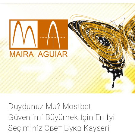
Duydunuz Mu? Mostbet
Güvenlimi Büyümek İçin En İyi
Seçiminiz Свет Букв Kayseri