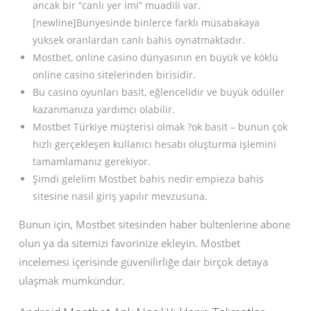
ancak bir “canlı yer imi” muadili var.
[newline]Bünyesinde binlerce farklı müsabakaya
yüksek oranlardan canlı bahis oynatmaktadır.
Mostbet, online casino dünyasının en büyük ve köklü
online casino sitelerinden birisidir.
Bu casino oyunları basit, eğlencelidir ve büyük ödüller
kazanmanıza yardımcı olabilir.
Mostbet Türkiye müşterisi olmak ?ok basit – bunun çok
hızlı gerçekleşen kullanıcı hesabı oluşturma işlemini
tamamlamanız gerekiyor.
Şimdi gelelim Mostbet bahis nedir empieza bahis
sitesine nasıl giriş yapılır mevzusuna.
Bunun için, Mostbet sitesinden haber bültenlerine abone
olun ya da sitemizi favorinize ekleyin. Mostbet
incelemesi içerisinde güvenilirliğe dair birçok detaya
ulaşmak mümkündür.