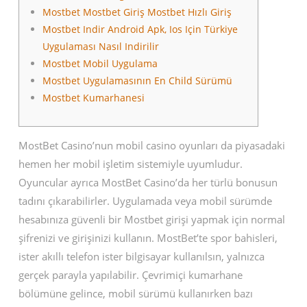
Mostbet Mostbet Giriş Mostbet Hızlı Giriş
Mostbet Indir Android Apk, Ios Için Türkiye ️
Uygulaması Nasıl Indirilir
Mostbet Mobil Uygulama
Mostbet Uygulamasının En Child Sürümü
Mostbet Kumarhanesi
MostBet Casino’nun mobil casino oyunları da piyasadaki
hemen her mobil işletim sistemiyle uyumludur.
Oyuncular ayrıca MostBet Casino’da her türlü bonusun
tadını çıkarabilirler. Uygulamada veya mobil sürümde
hesabınıza güvenli bir Mostbet girişi yapmak için normal
şifrenizi ve girişinizi kullanın. MostBet’te spor bahisleri,
ister akıllı telefon ister bilgisayar kullanılsın, yalnızca
gerçek parayla yapılabilir. Çevrimiçi kumarhane
bölümüne gelince, mobil sürümü kullanırken bazı