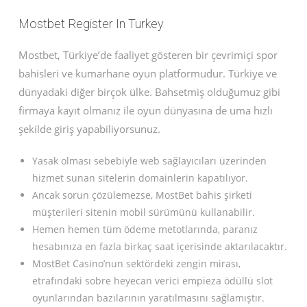
Mostbet Register In Turkey
Mostbet, Türkiye’de faaliyet gösteren bir çevrimiçi spor
bahisleri ve kumarhane oyun platformudur. Türkiye ve
dünyadaki diğer birçok ülke. Bahsetmiş olduğumuz gibi
firmaya kayıt olmanız ile oyun dünyasına de uma hızlı
şekilde giriş yapabiliyorsunuz.
Yasak olması sebebiyle web sağlayıcıları üzerinden
hizmet sunan sitelerin domainlerin kapatılıyor.
Ancak sorun çözülemezse, MostBet bahis şirketi
müşterileri sitenin mobil sürümünü kullanabilir.
Hemen hemen tüm ödeme metotlarında, paranız
hesabınıza en fazla birkaç saat içerisinde aktarılacaktır.
MostBet Casino’nun sektördeki zengin mirası,
etrafındaki sobre heyecan verici empieza ödüllü slot
oyunlarından bazılarının yaratılmasını sağlamıştır.