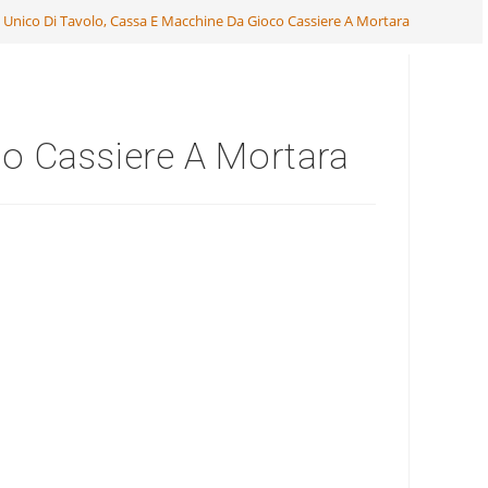
Unico Di Tavolo, Cassa E Macchine Da Gioco Cassiere A Mortara
o Cassiere A Mortara