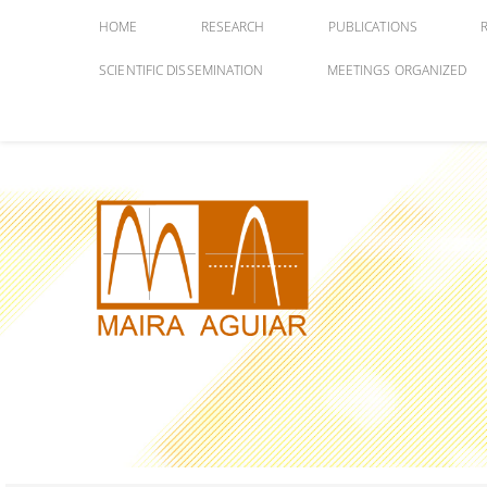
HOME
RESEARCH
PUBLICATIONS
SCIENTIFIC DISSEMINATION
MEETINGS ORGANIZED