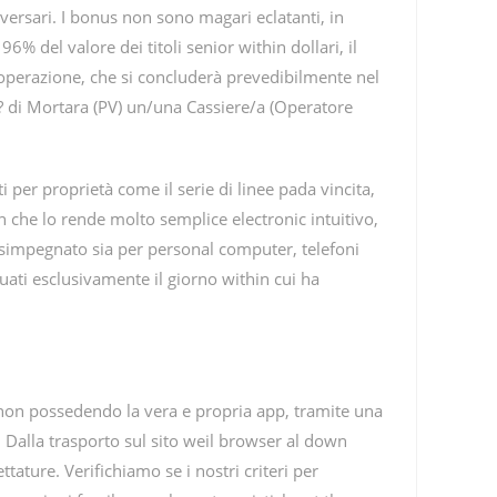
versari. I bonus non sono magari eclatanti, in
6% del valore dei titoli senior within dollari, il
ll’operazione, che si concluderà prevedibilmente nel
? di Mortara (PV) un/una Cassiere/a (Operatore
ti per proprietà come il serie di linee pada vincita,
 che lo rende molto semplice electronic intuitivo,
disimpegnato sia per personal computer, telefoni
tuati esclusivamente il giorno within cui ha
r non possedendo la vera e propria app, tramite una
 Dalla trasporto sul sito weil browser al down
ttature. Verifichiamo se i nostri criteri per