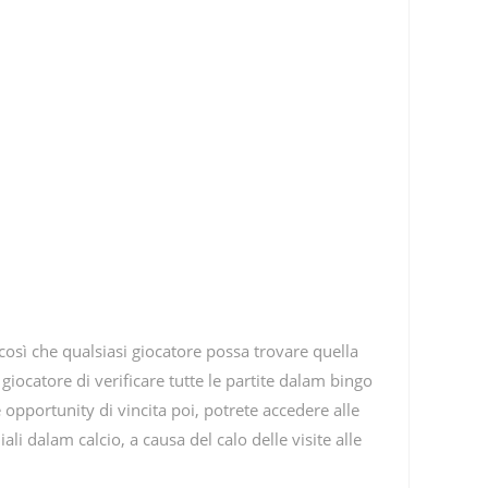
così che qualsiasi giocatore possa trovare quella
ocatore di verificare tutte le partite dalam bingo
 opportunity di vincita poi, potrete accedere alle
i dalam calcio, a causa del calo delle visite alle