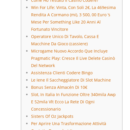
Come Ho Testato Il Casinò Codere?
Win For Life: Vinta, Con Soli 2€, La 469esima
Rendita A Cormano (mi), 3 500, 00 Euro ‘s
Mese Per Something Like 20 Anni Al
Fortunato Vincitore
Operatore Unico Di Tavolo, Cassa E
Macchine Da Gioco (cassiere)
Microgame Nuovo Accordo Que Incluye
Pragmatic Play: Cresce Il Live Delete Casinò
Del Network
Assistenza Clienti Codere Bingo
Le Iene Il Saccheggiatore Di Slot Machine
Bonus Senza Almacén Di 10€
Slot, In Italia In Funzione Oltre 340mila Awp
E 52mila Vlt Ecco La Rete Di Ogni
Concessionario
Sisters Of Oz Jackpots
Per Aprire Una Trasformazione Attività