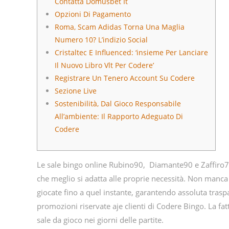
Contatta Domusbet It
Opzioni Di Pagamento
Roma, Scam Adidas Torna Una Maglia
Numero 10? L’indizio Social
Cristaltec E Influenced: ‘insieme Per Lanciare
Il Nuovo Libro Vlt Per Codere’
Registrare Un Tenero Account Su Codere
Sezione Live
Sostenibilità, Dal Gioco Responsabile
All’ambiente: Il Rapporto Adeguato Di
Codere
Le sale bingo online Rubino90, Diamante90 e Zaffiro75 d
che meglio si adatta alle proprie necessità. Non manca
giocate fino a quel instante, garantendo assoluta traspa
promozioni riservate aje clienti di Codere Bingo. La fa
sale da gioco nei giorni delle partite.