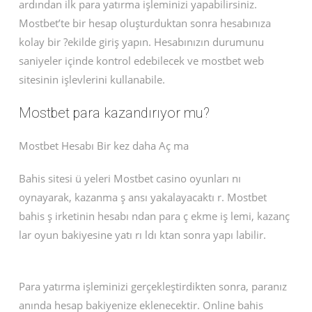
ardından ilk para yatırma işleminizi yapabilirsiniz.
Mostbet’te bir hesap oluşturduktan sonra hesabınıza
kolay bir ?ekilde giriş yapın. Hesabınızın durumunu
saniyeler içinde kontrol edebilecek ve mostbet web
sitesinin işlevlerini kullanabile.
Mostbet para kazandırıyor mu?
Mostbet Hesabı Bir kez daha Aç ma
Bahis sitesi ü yeleri Mostbet casino oyunları nı
oynayarak, kazanma ş ansı yakalayacaktı r. Mostbet
bahis ş irketinin hesabı ndan para ç ekme iş lemi, kazanç
lar oyun bakiyesine yatı rı ldı ktan sonra yapı labilir.
Para yatırma işleminizi gerçekleştirdikten sonra, paranız
anında hesap bakiyenize eklenecektir. Online bahis