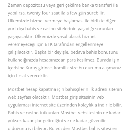
Zaman depozitosu veya geri çekilme banka transferi ile
yapılırsa, twenty four saat ila a few gün sürebilir.
Ülkemizde hizmet vermeye başlaması ile birlikte diğer
yurt dışı bahis ve casino sitelerinin yaşadığı sorunları
yaşayacaktır. Ülkemizde yasal olarak hizmet
veremeyeceği için BTK tarafından engellenmeye
çalışılacaktır. Başka bir deyişle, bedava bahis bonusunu
kullandığınızda hesabınızdan para kesilmez. Burada işin
içerisine Kuruş girince, komilik size bu duruma alışmanız
için fırsat verecektir.
Mostbet hesap kapatma için bahisçilerin ilk adresi sitenin
web sayfası olacaktır. Mostbet giriş sitesinin veb
uygulaması internet site üzerinden kolaylıkla indirile bilir.
Bahis ve casino tutkunları Mostbet vebsitesinin ne kadar
yüksek kazançlar getirdiğini ve ne kadar güvenilir
olduğunu iyi biliyor. Bu yüzden Mostbet bahis sitesi en