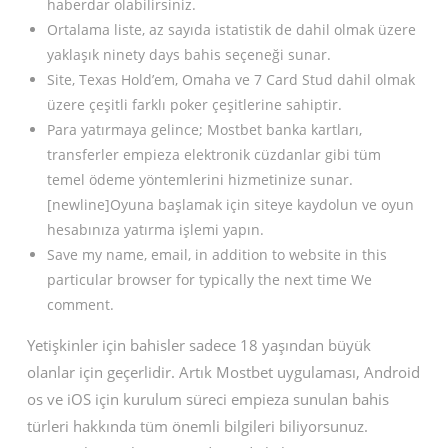
haberdar olabilirsiniz.
Ortalama liste, az sayıda istatistik de dahil olmak üzere
yaklaşık ninety days bahis seçeneği sunar.
Site, Texas Hold’em, Omaha ve 7 Card Stud dahil olmak
üzere çeşitli farklı poker çeşitlerine sahiptir.
Para yatırmaya gelince; Mostbet banka kartları,
transferler empieza elektronik cüzdanlar gibi tüm
temel ödeme yöntemlerini hizmetinize sunar.
[newline]Oyuna başlamak için siteye kaydolun ve oyun
hesabınıza yatırma işlemi yapın.
Save my name, email, in addition to website in this
particular browser for typically the next time We
comment.
Yetişkinler için bahisler sadece 18 yaşından büyük
olanlar için geçerlidir. Artık Mostbet uygulaması, Android
os ve iOS için kurulum süreci empieza sunulan bahis
türleri hakkında tüm önemli bilgileri biliyorsunuz.