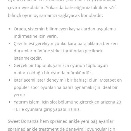
çevirmeye alabilir. Yukarıda bahsetiğimiz taktikler s?rf
bilinçli oyun oynamanızı sağlayacak konulardır.
Orada, sistemin bilinmeyen kaynaklardan uygulama
indirmesine izin verin.
Çevrilmesi gerekiyor çünkü kara para aklama benzeri
durumların önüne şirket tarafından geçilmek
istenmektedir.
Gerçek bir topluluk, yalnızca oyunun topluluğun
motoru olduğu bir oyunda mümkündür.
İster acemi ister deneyimli bir bahisçi olun, Mostbet en
popüler spor oyunlarına bahis oynamak için ideal bir
yerdir.
Yatırım işlemi için slot bölümüne girerek en arizona 20
TL ile oyunlara giriş yapabilirsiniz.
Sweet Bonanza hem sprained ankle yeni başlayanlar
sprained ankle treatment de deneyimli oyuncular için