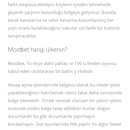
farklı empieza etkileyici köylerin içinden teknemizle
geçerek çarşının bulunduğu bölgeye geliyoruz. Burada
kendi kanolarına ve nehir kenarına konumlanmış her
çeşit ürünü bulabileceğiniz satıcılar sizi farklı bir kültürle
tanıştıracaklar.
Mostbet hangi ülkenin?
Mostbet, Tü rkiye dahil yaklaş ı e 100 ü lkeden oyuncu
kabul eden uluslararası bir bahis ş irketidir.
Hesap açma işlemlerinde belgesiz olarak bu sitede işlem
yapabileceğinizi hatırlatmak isteriz fakat daha sonrasında
belge istenebilir. Örnek verecek olursam bir çekim işlemi
sırasında sizden belge talep edilebilir bunlar olağan
durumlardır bu gibi durumlarda şaşırmayın
bocalamayın. Slot oyunlarında hile yapılır mı algısı Sweet