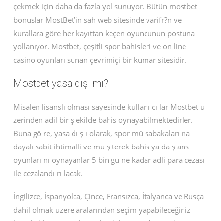
çekmek için daha da fazla yol sunuyor. Bütün mostbet
bonuslar MostBet’in sah web sitesinde varifr?n ve
kurallara göre her kayıttan keçen oyuncunun postuna
yollanıyor. Mostbet, çeşitli spor bahisleri ve on line
casino oyunları sunan çevrimiçi bir kumar sitesidir.
Mostbet yasa dışı mı?
Misalen lisanslı olması sayesinde kullanı cı lar Mostbet ü
zerinden adil bir ş ekilde bahis oynayabilmektedirler.
Buna gö re, yasa dı ş ı olarak, spor mü sabakaları na
dayalı sabit ihtimalli ve mü ş terek bahis ya da ş ans
oyunları nı oynayanlar 5 bin gü ne kadar adli para cezası
ile cezalandı rı lacak.
İngilizce, İspanyolca, Çince, Fransızca, İtalyanca ve Rusça
dahil olmak üzere aralarından seçim yapabileceğiniz