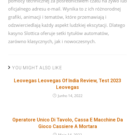
pomocy technicznej za pośrednictwem czatu na żywo lub
oficjalnego adresu e-mail. Wynika to z ich różnorodnej
grafiki, animacji i tematów, które przemawiają i
odzwierciedlają każdy aspekt ludzkiej ekscytacji. Dlatego
kasyno Slottica oferuje setki tytułów automatów,
zarówno klasycznych, jak i nowoczesnych.
YOU MIGHT ALSO LIKE
Leovegas Leovegas Of India Review, Test 2023
Leovegas
Junho 14, 2022
Operatore Unico Di Tavolo, Cassa E Macchine Da
Gioco Cassiere A Mortara
Maio 14, 2022