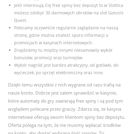
Jeśli interesują Cię free spiny bez depozyt to w Slottica
możesz zdobyć 30 darmowych obrotów na slot Gonzo’s
Quest.
Polecamy oczywiście regularne zaglądanie na naszą
stronę, gdzie można znaleźć sporo informacji o
promocjach w kasynach internetowych.
Znajdziemy tu między innymi niesamowity wybór
bonusów, promocji oraz turniejów.
Wybór nagród jest bardzo atrakcyjny, od gotówki, do
wycieczek, po sprzęt elektroniczny oraz inne.
Dzięki temu wszystkie z nich wygrane od razu trafią na
nasze konto. Dobrze jest zatem sprawdzić w kasynie,
które automaty do gry zawierają free spiny i są pod tym
względem polecane przez graczy. Zdarza się, że kasyna
internetowe oferują swoim klientom spiny bez depozytu.
Oferta polega na tym, że nie musimy wpłacać środków
na konto, aby dostać wybraną ilość spinów. To