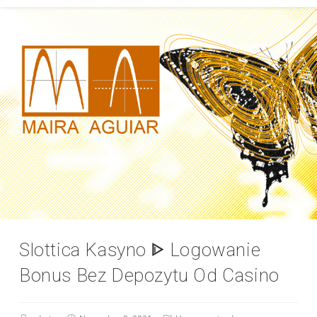
Slottica Kasyno ᐈ Logowanie
Bonus Bez Depozytu Od Casino